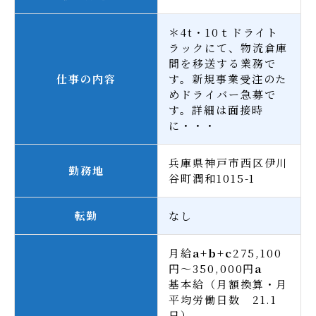
＊4t・10ｔドライト
ラックにて、物流倉庫
間を移送する業務で
仕事の内容
す。新規事業受注のた
めドライバー急募で
す。詳細は面接時
に・・・
兵庫県神戸市西区伊川
勤務地
谷町潤和1015-1
転勤
なし
月給
a+b+c
275,100
円～350,000円
a
基本給（月額換算・月
平均労働日数 21.1
日）