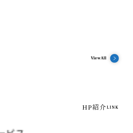
ViewAll
HP紹介
LINK