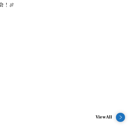
会！🍖
ViewAll