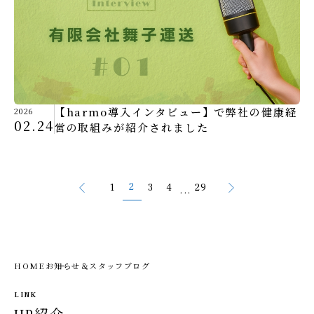
【harmo導入インタビュー】で弊社の健康経
2026
02.24
営の取組みが紹介されました
2
1
3
4
29
...
HOME
お知らせ＆スタッフブログ
LINK